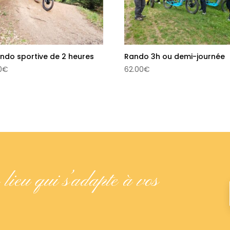
ando sportive de 2 heures
Rando 3h ou demi-journée
0
€
62.00
€
 lieu qui s’adapte à vos