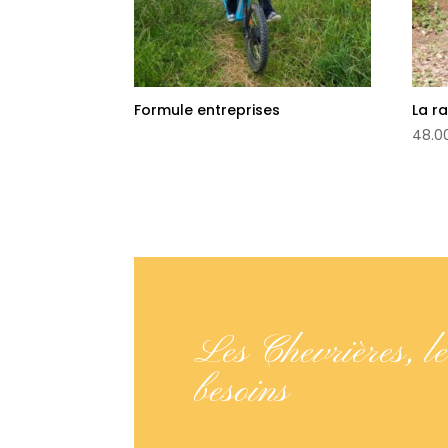
Formule entreprises
La r
48.0
Les Chevrières, le
besoins