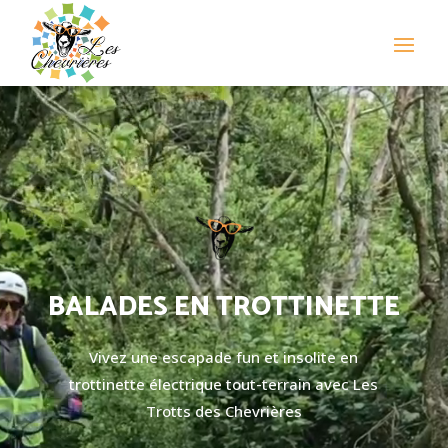
Lecteur
vidéo
BALADES EN TROTTINETTE
Vivez une escapade fun et insolite en
trottinette électrique tout-terrain avec Les
Trotts des Chevrières