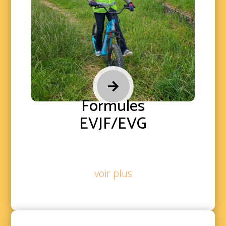

Formules
EVJF/EVG
voir plus