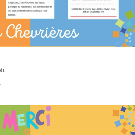
tés
L