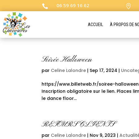
06 59 69 16 62


ACCUEIL
À PROPOS DE N
Soirée Halloween
par
Celine Lalondre
|
Sep 17, 2024
|
Uncate
https://www.billetweb.fr/soiree-halloween4
Inscription obligatoire sur le lien. Places
le dance floor...
RETOURS CLIENTS
par
Celine Lalondre
|
Nov 9, 2023
|
Actualit