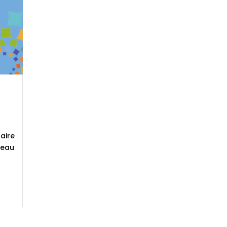
faire
iveau