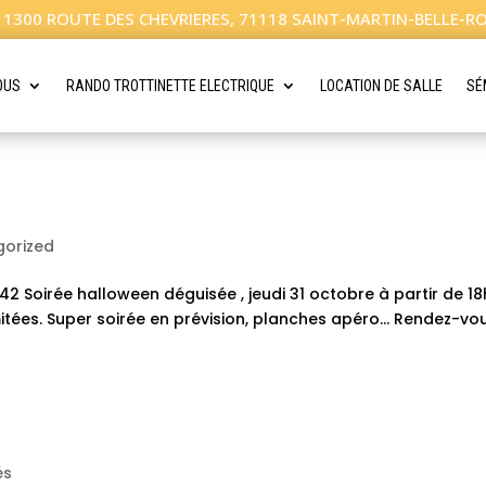
1300 ROUTE DES CHEVRIERES, 71118 SAINT-MARTIN-BELLE-R
OUS
RANDO TROTTINETTE ELECTRIQUE
LOCATION DE SALLE
SÉ
gorized
2 Soirée halloween déguisée , jeudi 31 octobre à partir de 18
 limitées. Super soirée en prévision, planches apéro… Rendez-vo
és